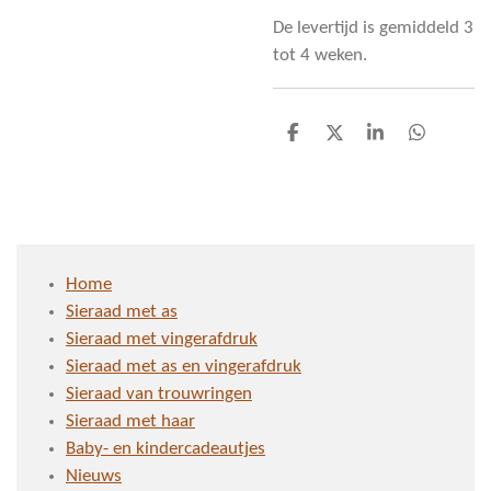
De levertijd is gemiddeld 3
tot 4 weken.
D
D
S
D
e
e
h
e
l
e
a
l
e
l
r
e
n
e
n
Home
Sieraad met as
Sieraad met vingerafdruk
Sieraad met as en vingerafdruk
Sieraad van trouwringen
Sieraad met haar
Baby- en kindercadeautjes
Nieuws