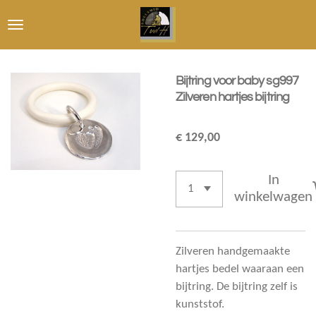
Ga
direct
naar
de
Bijtring voor baby sg997
hoofdinhoud
Zilveren hartjes bijtring
€ 129,00
In
winkelwagen
Zilveren handgemaakte
hartjes bedel waaraan een
bijtring. De bijtring zelf is
kunststof.