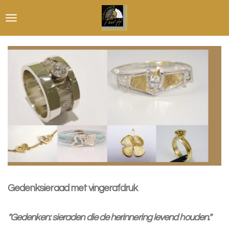
Ga
direct
naar
de
hoofdinhoud
Gedenksieraad met vingerafdruk
"Gedenken: sieraden die de herinnering levend houden."