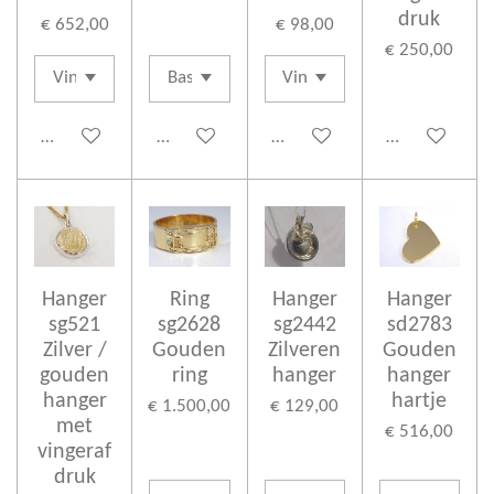
druk
€ 652,00
€ 98,00
€ 250,00
In winkelwagen
In winkelwagen
In winkelwagen
In winkelwag
Hanger
Ring
Hanger
Hanger
sg521
sg2628
sg2442
sd2783
Zilver /
Gouden
Zilveren
Gouden
gouden
ring
hanger
hanger
hanger
hartje
€ 1.500,00
€ 129,00
met
€ 516,00
vingeraf
druk