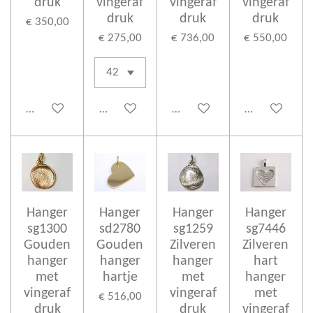
druk
vingeraf
vingeraf
vingeraf
druk
druk
druk
€ 350,00
€ 275,00
€ 736,00
€ 550,00
In winkelwagen
In winkelwagen
In winkelwagen
In winkelwag
Hanger
Hanger
Hanger
Hanger
sg1300
sd2780
sg1259
sg7446
Gouden
Gouden
Zilveren
Zilveren
hanger
hanger
hanger
hart
met
hartje
met
hanger
vingeraf
vingeraf
met
€ 516,00
druk
druk
vingeraf