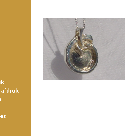
uk
rafdruk
n
jes