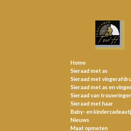
Ga
direct
naar
de
hoofdinhoud
Home
Sieraad met as
Sieraad met vingerafdr
Sieraad met as en vinge
Sieraad van trouwringe
Sieraad met haar
Baby- en kindercadeaut
Nieuws
Maat opmeten