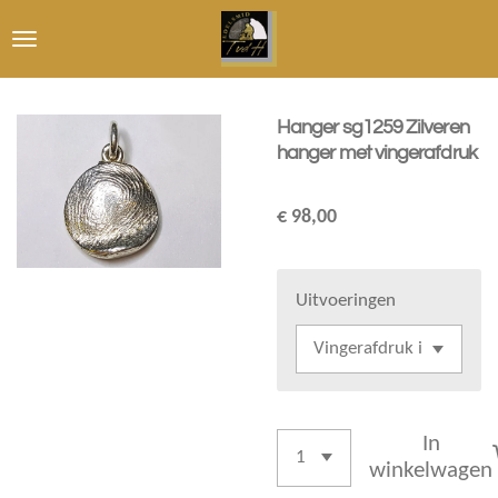
Ga
direct
naar
de
Hanger sg1259 Zilveren
hoofdinhoud
hanger met vingerafdruk
€ 98,00
Uitvoeringen
In
winkelwagen