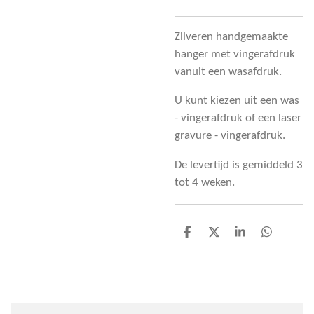
Zilveren handgemaakte
hanger met vingerafdruk
vanuit een wasafdruk.
U kunt kiezen uit een was
- vingerafdruk of een laser
gravure - vingerafdruk.
De levertijd is gemiddeld 3
tot 4 weken.
D
D
S
D
e
e
h
e
l
e
a
l
e
l
r
e
n
e
n