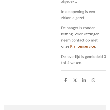
afgedekt.
In de opening is een
zirkonia gezet.
De hanger is zonder
ketting. Voor kettingen,
neem contact op met
onze
Klantenservice
.
De levertijd is gemiddeld 3
tot 4 weken.
D
D
S
D
e
e
h
e
l
e
a
l
e
l
r
e
n
e
n