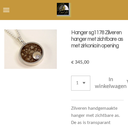
Ga
direct
naar
de
Hanger sg1178 Zilveren
hoofdinhoud
hanger met zichtbare as
met zirkonia in opening
€ 345,00
In
winkelwagen
Zilveren handgemaakte
hanger met zichtbare as.
De as is transparant