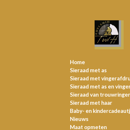
Ga
direct
naar
de
hoofdinhoud
Home
Sieraad met as
Sieraad met vingerafdr
Sieraad met as en vinge
Sieraad van trouwringe
Sieraad met haar
Baby- en kindercadeaut
Nieuws
Maat opmeten