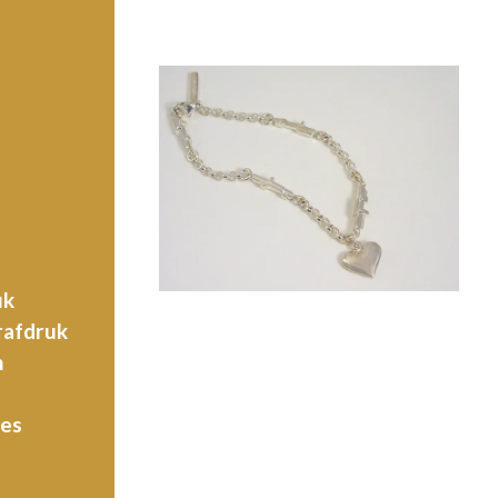
uk
rafdruk
n
jes