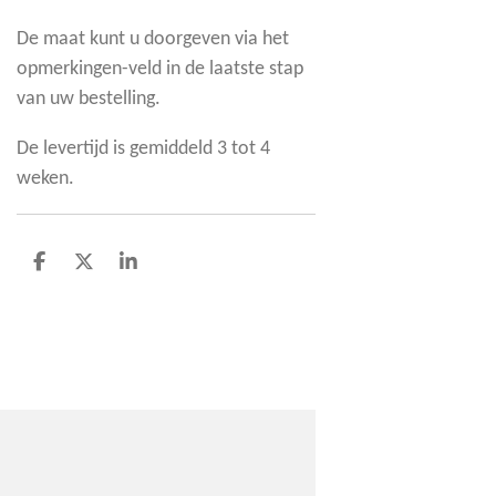
De maat kunt u doorgeven via het
opmerkingen-veld in de laatste stap
van uw bestelling.
De levertijd is gemiddeld 3 tot 4
weken.
D
D
S
e
e
h
l
e
a
e
l
r
n
e