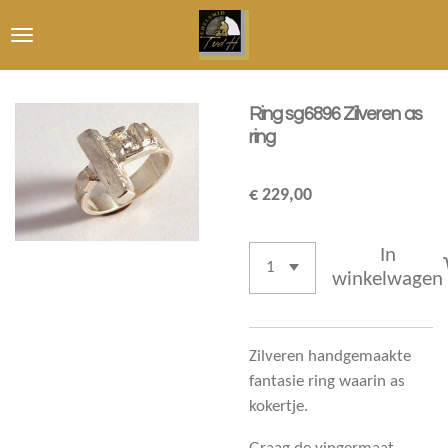
Ga
direct
naar
de
Ring sg6896 Zilveren as
hoofdinhoud
ring
€ 229,00
In
winkelwagen
Zilveren handgemaakte
fantasie ring waarin as
kokertje.