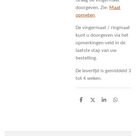
Graag de vingermaat
doorgeven. Zie:
Maat
opmeten
.
De vingermaat / ringmaat
kunt u doorgeven via het
opmerkingen-veld in de
laatste stap van uw
bestelling.
De levertijd is gemiddeld 3
tot 4 weken.
D
D
S
D
e
e
h
e
l
e
a
l
e
l
r
e
n
e
n