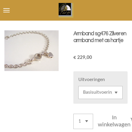
Ga
direct
naar
de
Armband sg476 Zilveren
hoofdinhoud
armband met as hartje
€ 229,00
Uitvoeringen
In
winkelwagen