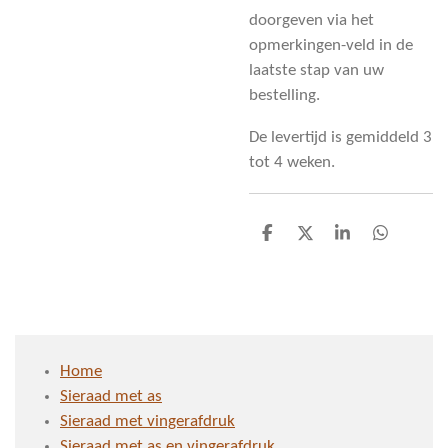
doorgeven via het
opmerkingen-veld in de
laatste stap van uw
bestelling.
De levertijd is gemiddeld 3
tot 4 weken.
D
D
S
D
e
e
h
e
l
e
a
l
e
l
r
e
n
e
n
Home
Sieraad met as
Sieraad met vingerafdruk
Sieraad met as en vingerafdruk