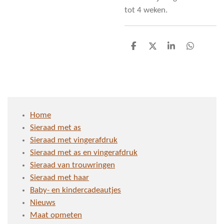
tot 4 weken.
D
D
S
D
e
e
h
e
l
e
a
l
e
l
r
e
n
e
n
Home
Sieraad met as
Sieraad met vingerafdruk
Sieraad met as en vingerafdruk
Sieraad van trouwringen
Sieraad met haar
Baby- en kindercadeautjes
Nieuws
Maat opmeten