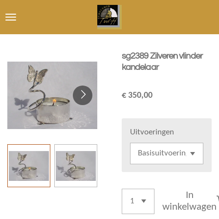
Ga
direct
naar
de
sg2389 Zilveren vlinder
hoofdinhoud
kandelaar
€ 350,00
Uitvoeringen
In
winkelwagen