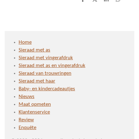
D
D
S
D
e
e
h
e
l
e
a
l
e
l
r
e
n
e
n
Home
Sieraad met as
Sieraad met vingerafdruk
Sieraad met as en vingerafdruk
Sieraad van trouwringen
Sieraad met haar
Baby- en kindercadeautjes
Nieuws
Maat opmeten
Klantenservice
Review
Enquête