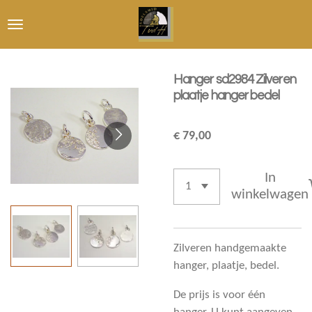
Ga
direct
naar
de
Hanger sd2984 Zilveren
hoofdinhoud
plaatje hanger bedel
€ 79,00
In
winkelwagen
Zilveren handgemaakte
hanger, plaatje, bedel.
De prijs is voor één