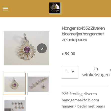
Ga
direct
naar
de
Hanger sb4552 Zilveren
hoofdinhoud
bloemetjes hanger met
zirkonia paars
€ 59,00
In
winkelwagen
925 Sterling zilveren
handgemaakte bloem
hanger / bedel met paars