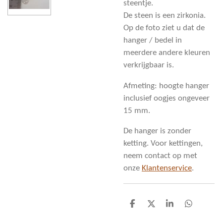
steentje.
De steen is een zirkonia.
Op de foto ziet u dat de
hanger / bedel in
meerdere andere kleuren
verkrijgbaar is.
Afmeting: hoogte hanger
inclusief oogjes ongeveer
15 mm.
De hanger is zonder
ketting. Voor kettingen,
neem contact op met
onze
Klantenservice
.
D
D
S
D
e
e
h
e