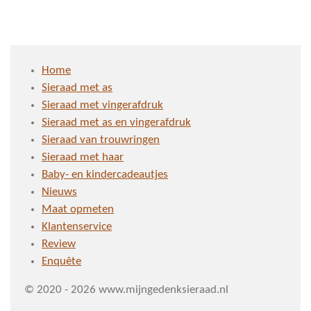
l
e
a
l
e
l
r
e
n
e
n
Home
Sieraad met as
Sieraad met vingerafdruk
Sieraad met as en vingerafdruk
Sieraad van trouwringen
Sieraad met haar
Baby- en kindercadeautjes
Nieuws
Maat opmeten
Klantenservice
Review
Enquête
© 2020 - 2026 www.mijngedenksieraad.nl