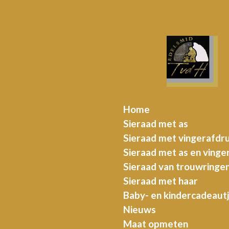
Ga
direct
naar
de
hoofdinhoud
Home
Sieraad met as
Sieraad met vingerafdr
Sieraad met as en vinge
Sieraad van trouwringe
Sieraad met haar
Baby- en kindercadeaut
Nieuws
Maat opmeten