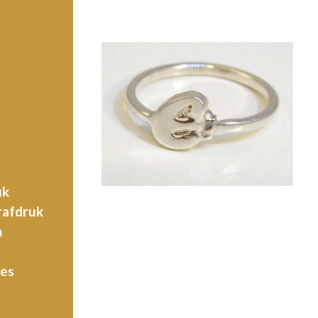
uk
rafdruk
n
jes