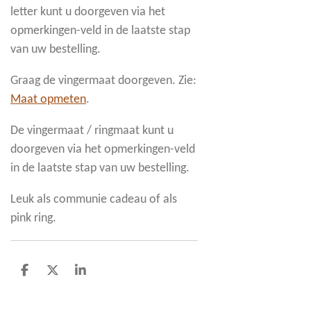
letter kunt u doorgeven via het
opmerkingen-veld in de laatste stap
van uw bestelling.
Graag de vingermaat doorgeven. Zie:
Maat opmeten
.
De vingermaat / ringmaat kunt u
doorgeven via het opmerkingen-veld
in de laatste stap van uw bestelling.
Leuk als communie cadeau of als
pink ring.
D
D
S
e
e
h
l
e
a