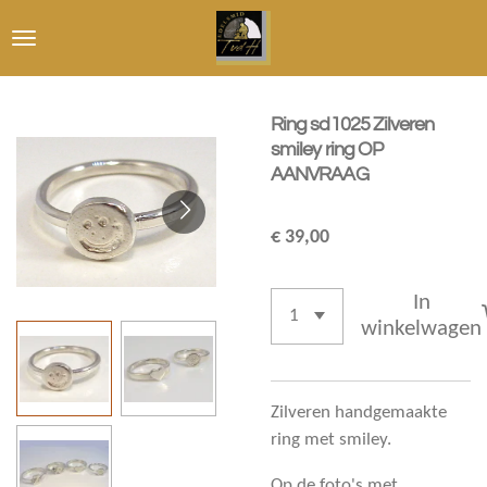
Ga
direct
naar
de
Ring sd1025 Zilveren
hoofdinhoud
smiley ring OP
AANVRAAG
€ 39,00
In
winkelwagen
Zilveren handgemaakte
ring met smiley.
Op de foto's met