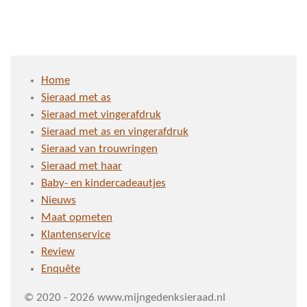
e
e
h
e
l
e
a
l
e
l
r
e
n
e
n
Home
Sieraad met as
Sieraad met vingerafdruk
Sieraad met as en vingerafdruk
Sieraad van trouwringen
Sieraad met haar
Baby- en kindercadeautjes
Nieuws
Maat opmeten
Klantenservice
Review
Enquête
© 2020 - 2026 www.mijngedenksieraad.nl