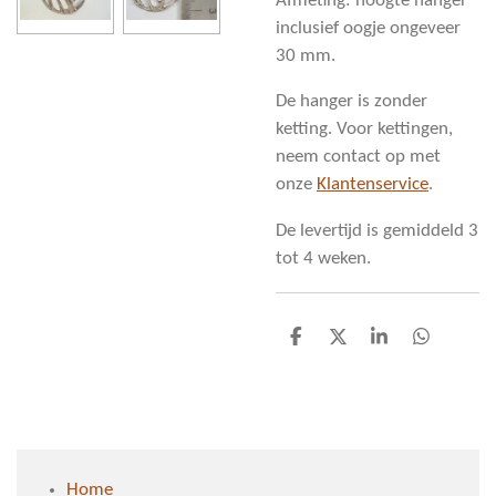
Afmeting: hoogte hanger
inclusief oogje ongeveer
30 mm.
De hanger is zonder
ketting. Voor kettingen,
neem contact op met
onze
Klantenservice
.
De levertijd is gemiddeld 3
tot 4 weken.
D
D
S
D
e
e
h
e
l
e
a
l
e
l
r
e
n
e
n
Home