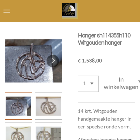
Ga
direct
naar
de
Hanger sh114355h110
hoofdinhoud
Witgouden hanger
€ 1.538,00
In
winkelwagen
14 krt. Witgouden
handgemaakte hanger in
een speelse ronde vorm.