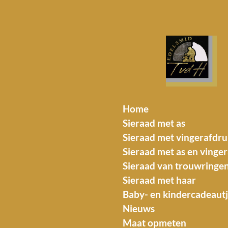
Ga
direct
naar
de
hoofdinhoud
Home
Sieraad met as
Sieraad met vingerafdru
Sieraad met as en vinge
Sieraad van trouwringe
Sieraad met haar
Baby- en kindercadeautj
Nieuws
Maat opmeten