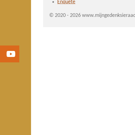
Enquête
© 2020 - 2026 www.mijngedenksieraad
Y
o
u
T
u
b
e